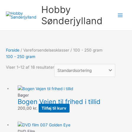
Gå
Søg
Hobby
til
efter:
indholdet
Sønderjylland
Forside
/ Vareforsendelsesklasser / 100 - 250 gram
100 - 250 gram
Viser 1–12 af 18 resultater
Bøger
Bogen Vejen til frihed i tillid
200,00
kr.
Tilføj til kurv
DVD Film