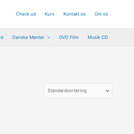
Check ud
Kurv
Kontakt os
Om os
ed
Danske Mønter
DVD Film
Musik CD