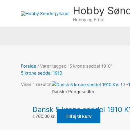
Gå
Søg
Hobby Sønd
til
efter:
indholdet
Hobby og Fritid
Forside
/ Varer tagged “5 krone seddel 1910”
5 krone seddel 1910
Viser 1 resultat
Danske Pengesedler
Dansk 5 krone seddel 1910 KV.
1.700,00
kr.
Tilføj til kurv