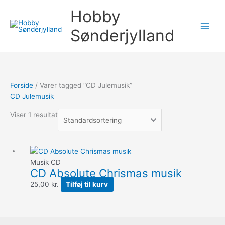
Gå
Søg
Hobby
til
efter:
indholdet
Sønderjylland
Forside
/ Varer tagged “CD Julemusik”
CD Julemusik
Viser 1 resultat
Musik CD
CD Absolute Chrismas musik
25,00
kr.
Tilføj til kurv