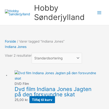
Gå
Søg
Hobby
til
efter:
indholdet
Sønderjylland
Forside
/ Varer tagged “Indiana Jones”
Indiana Jones
Viser 2 resultater
DVD Film
Dvd film Indiana Jones Jagten
på den forsvundne skat
25,00
kr.
Tilføj til kurv