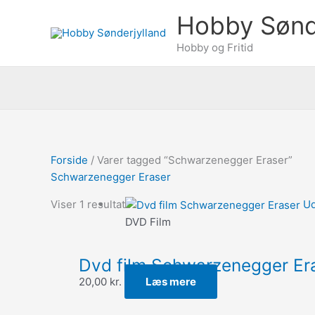
Gå
Søg
Hobby Sønd
til
efter:
indholdet
Hobby og Fritid
Forside
/ Varer tagged “Schwarzenegger Eraser”
Schwarzenegger Eraser
Viser 1 resultat
Ud
DVD Film
Dvd film Schwarzenegger Er
20,00
kr.
Læs mere