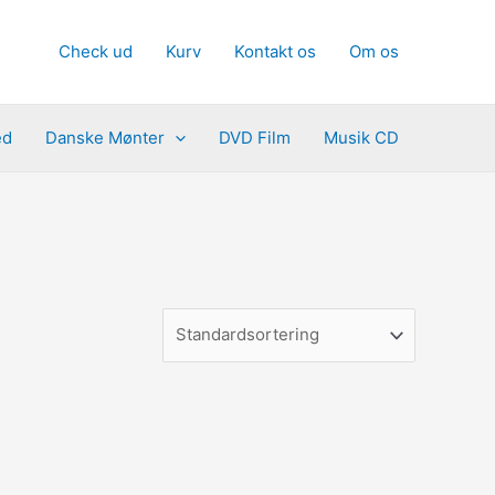
Check ud
Kurv
Kontakt os
Om os
ed
Danske Mønter
DVD Film
Musik CD