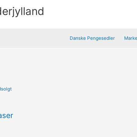
erjylland
Danske Pengesedler
Mark
solgt
aser