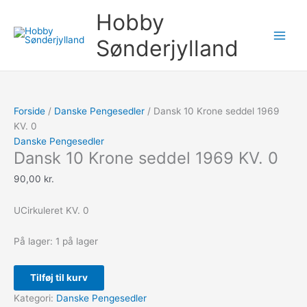
Gå
Dansk
Søg
Hobby
til
10
efter:
indholdet
Krone
Sønderjylland
seddel
1969
KV.
0
Forside
/
Danske Pengesedler
/ Dansk 10 Krone seddel 1969
antal
KV. 0
Danske Pengesedler
Dansk 10 Krone seddel 1969 KV. 0
90,00
kr.
UCirkuleret KV. 0
På lager:
1 på lager
Tilføj til kurv
Kategori:
Danske Pengesedler