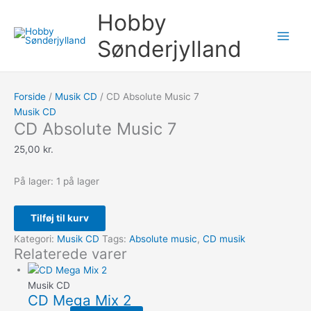
Gå
CD
Søg
Hobby
til
Absolute
efter:
indholdet
Music
Sønderjylland
7
antal
Forside
/
Musik CD
/ CD Absolute Music 7
Musik CD
CD Absolute Music 7
25,00
kr.
På lager:
1 på lager
Tilføj til kurv
Kategori:
Musik CD
Tags:
Absolute music
,
CD musik
Relaterede varer
Musik CD
CD Mega Mix 2