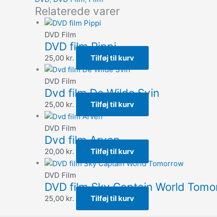
Relaterede varer
DVD Film
DVD film Pippi
25,00
kr.
Tilføj til kurv
DVD Film
Dvd film De Wilde Svin
25,00
kr.
Tilføj til kurv
DVD Film
Dvd film Arven
20,00
kr.
Tilføj til kurv
DVD Film
DVD film Sky Captain World Tomo
25,00
kr.
Tilføj til kurv