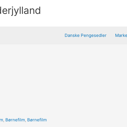
erjylland
Danske Pengesedler
Mark
lm
,
Børnefilm
,
Børnefilm