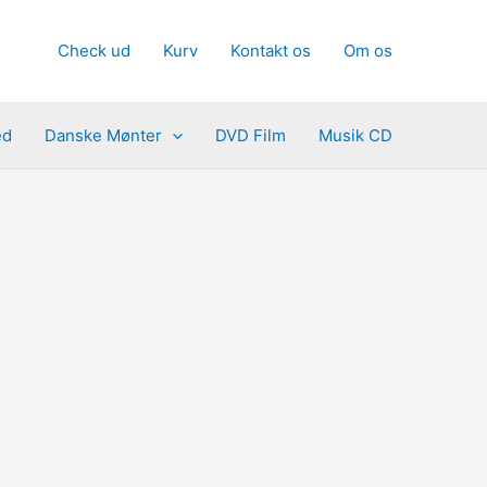
Check ud
Kurv
Kontakt os
Om os
ed
Danske Mønter
DVD Film
Musik CD