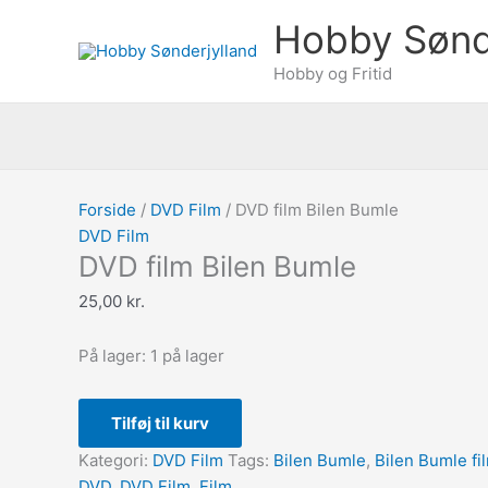
Gå
DVD
Søg
Hobby Sønd
til
film
efter:
indholdet
Bilen
Hobby og Fritid
Bumle
antal
Forside
/
DVD Film
/ DVD film Bilen Bumle
DVD Film
DVD film Bilen Bumle
25,00
kr.
På lager:
1 på lager
Tilføj til kurv
Kategori:
DVD Film
Tags:
Bilen Bumle
,
Bilen Bumle fi
DVD
,
DVD Film
,
Film