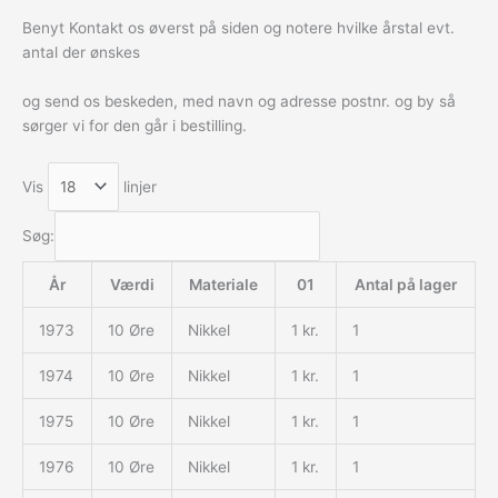
Benyt Kontakt os øverst på siden og notere hvilke årstal evt.
antal der ønskes
og send os beskeden, med navn og adresse postnr. og by så
sørger vi for den går i bestilling.
Vis
linjer
Søg:
År
Værdi
Materiale
01
Antal på lager
1973
10 Øre
Nikkel
1 kr.
1
1974
10 Øre
Nikkel
1 kr.
1
1975
10 Øre
Nikkel
1 kr.
1
1976
10 Øre
Nikkel
1 kr.
1