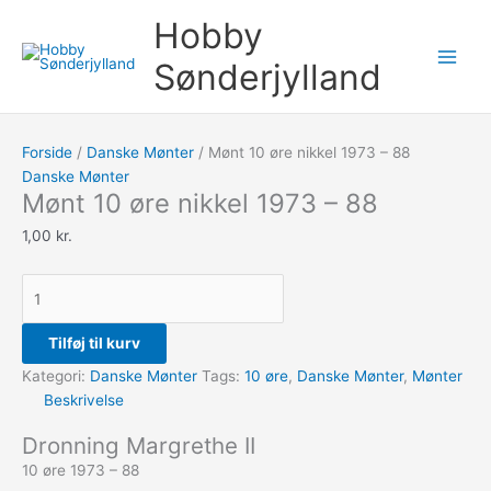
Gå
Mønt
Søg
Hobby
til
10
efter:
indholdet
øre
Sønderjylland
nikkel
1973
-
Forside
/
Danske Mønter
/ Mønt 10 øre nikkel 1973 – 88
88
Danske Mønter
antal
Mønt 10 øre nikkel 1973 – 88
1,00
kr.
Tilføj til kurv
Kategori:
Danske Mønter
Tags:
10 øre
,
Danske Mønter
,
Mønter
Beskrivelse
Dronning Margrethe II
10 øre 1973 – 88