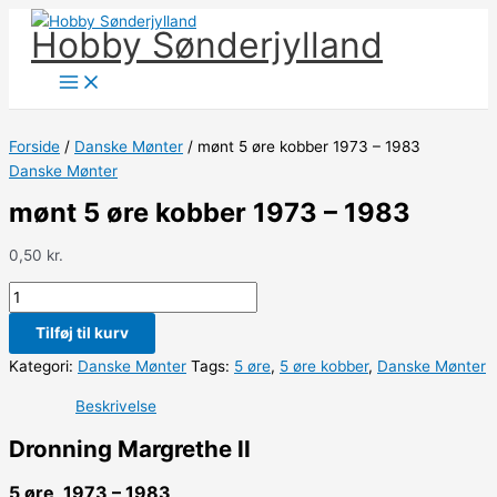
Gå
mønt
Søg
Hobby Sønderjylland
til
5
efter:
indholdet
øre
kobber
1973
-
Forside
/
Danske Mønter
/ mønt 5 øre kobber 1973 – 1983
1983
Danske Mønter
antal
mønt 5 øre kobber 1973 – 1983
0,50
kr.
Tilføj til kurv
Kategori:
Danske Mønter
Tags:
5 øre
,
5 øre kobber
,
Danske Mønter
Beskrivelse
Dronning Margrethe II
5 øre 1973 – 1983