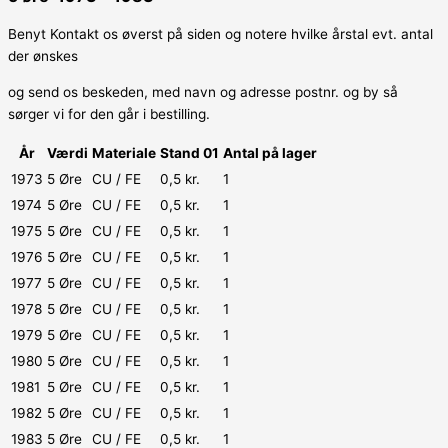
Benyt Kontakt os øverst på siden og notere hvilke årstal evt. antal
der ønskes
og send os beskeden, med navn og adresse postnr. og by så
sørger vi for den går i bestilling.
År
Værdi
Materiale
Stand 01
Antal på lager
1973
5 Øre
CU / FE
0,5 kr.
1
1974
5 Øre
CU / FE
0,5 kr.
1
1975
5 Øre
CU / FE
0,5 kr.
1
1976
5 Øre
CU / FE
0,5 kr.
1
1977
5 Øre
CU / FE
0,5 kr.
1
1978
5 Øre
CU / FE
0,5 kr.
1
1979
5 Øre
CU / FE
0,5 kr.
1
1980
5 Øre
CU / FE
0,5 kr.
1
1981
5 Øre
CU / FE
0,5 kr.
1
1982
5 Øre
CU / FE
0,5 kr.
1
1983
5 Øre
CU / FE
0,5 kr.
1