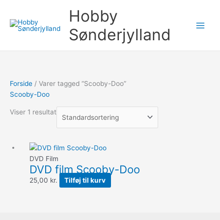
Gå
Søg
Hobby
til
efter:
indholdet
Sønderjylland
Forside
/ Varer tagged “Scooby-Doo”
Scooby-Doo
Viser 1 resultat
DVD Film
DVD film Scooby-Doo
25,00
kr.
Tilføj til kurv