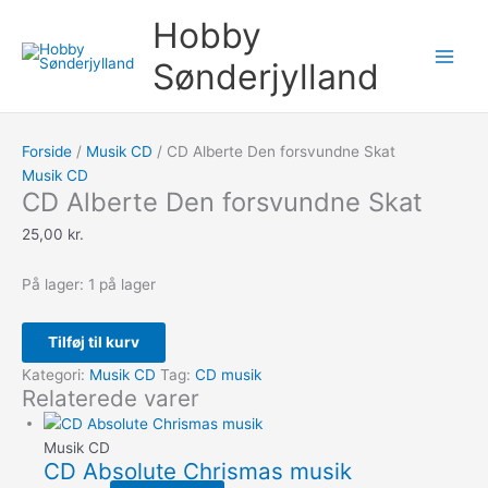
Gå
CD
Søg
Hobby
til
Alberte
efter:
indholdet
Den
Sønderjylland
forsvundne
Skat
antal
Forside
/
Musik CD
/ CD Alberte Den forsvundne Skat
Musik CD
CD Alberte Den forsvundne Skat
25,00
kr.
På lager:
1 på lager
Tilføj til kurv
Kategori:
Musik CD
Tag:
CD musik
Relaterede varer
Musik CD
CD Absolute Chrismas musik